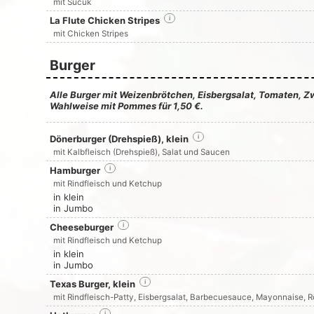
mit Sucuk
La Flute Chicken Stripes
i
mit Chicken Stripes
Burger
Alle Burger mit Weizenbrötchen, Eisbergsalat, Tomaten, Z
Wahlweise mit Pommes für 1,50 €.
Dönerburger (Drehspieß), klein
i
mit Kalbfleisch (Drehspieß), Salat und Saucen
Hamburger
i
mit Rindfleisch und Ketchup
in klein
in Jumbo
Cheeseburger
i
mit Rindfleisch und Ketchup
in klein
in Jumbo
Texas Burger, klein
i
mit Rindfleisch-Patty, Eisbergsalat, Barbecuesauce, Mayonnaise, 
i