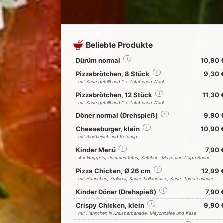
Beliebte Produkte
Dürüm normal
i
10,90 
Pizzabrötchen, 8 Stück
i
9,30 
mit Käse gefüllt und 1 x Zutat nach Wahl
Pizzabrötchen, 12 Stück
i
11,30 
mit Käse gefüllt und 1 x Zutat nach Wahl
Döner normal (Drehspieß)
i
9,90 
Cheeseburger, klein
i
10,90 
mit Rindfleisch und Ketchup
Kinder Menü
i
7,90 
4 x Nuggets, Pommes frites, Ketchup, Mayo und Capri Sonne
Pizza Chicken, Ø 26 cm
i
12,99 
mit Hähnchen, Brokkoli, Sauce hollandaise, Käse, Tomatensauce
Kinder Döner (Drehspieß)
i
7,90 
Crispy Chicken, klein
i
9,90 
mit Hähnchen in Knusperpanade, Mayonnaise und Käse