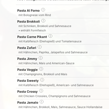
Pasta Al Forno
i
mit Bolognese vom Rind
Pasta Brokkoli
i
mit Schinken, Brokkoli und Sahnesauce
• enthällt Formfleisch
Pasta Carne Pikant
i
mit Kalbfleisch (Drehspieß) und Tomatensauce
Pasta Zafari
i
mit Hähnchen, Paprika, Jalapeños und Sahnesauce
Pasta Jimmy
i
mit Hähnchen, Mais und American-Sauce
Pasta Veggie
i
mit Champignons, Brokkoli und Mais
Pasta Sweety
i
mit Kalbfleisch (Drehspieß), American- und Sahnesauce
Pasta Crossy
i
mit Chicken Crossies, Champignons und Sahnesauce
Pasta Jamalo
i
mit Hähnchen, Brokkoli, Mais, Sahnesauce, Sauce Hollandaise