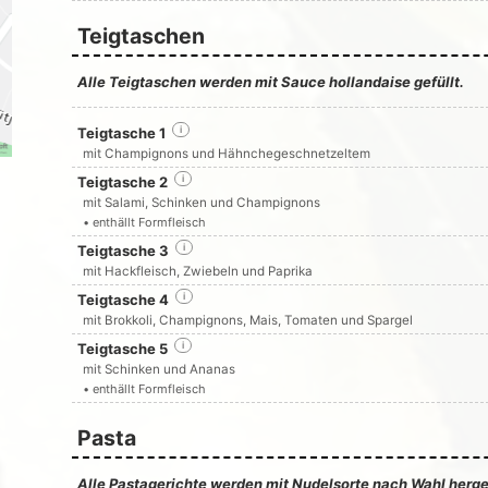
Teigtaschen
Alle Teigtaschen werden mit Sauce hollandaise gefüllt.
Teigtasche 1
i
mit Champignons und Hähnchegeschnetzeltem
Teigtasche 2
i
mit Salami, Schinken und Champignons
• enthällt Formfleisch
Teigtasche 3
i
mit Hackfleisch, Zwiebeln und Paprika
Teigtasche 4
i
mit Brokkoli, Champignons, Mais, Tomaten und Spargel
Teigtasche 5
i
mit Schinken und Ananas
• enthällt Formfleisch
Pasta
Alle Pastagerichte werden mit Nudelsorte nach Wahl herges