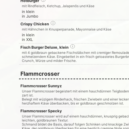
Hotburger
mit Rindfleisch, Ketchup, Jalapenôs und Käse
in klein
in Jumbo
Crispy Chicken
i
mit Hähnchen in Knusperpanade, Mayonnaise und Käse
in klein
in XXL
Fisch Burger Deluxe, klein
i
mit 4 goldbraun gebackene Fischstäbchen mit cremiger Remoulade,
schmelzendem Käse. Eingebettet in ein frisch getoastetes Burgerb
Crunch, Würze und milder Frische.
Flammcrosser
Flammcrosser Sunnyz
Unser Flammcrosser begeistert mit einem hauchdünnen Teigboden,
zart ist.
Belegt mit wüzigem Rinderhack, frischen Zwiebeln und einer lecke
herzhaftem Käse überbacken, bis er goldbraun geschmolzen ist.
Flammcrosser Specky
Unser Flammcrosser wird auf einem hauchdünnen, knusprig geback
leichten, goldbraunen Textur.
Schmand bildet die Basis, darauf folgen Schinken und knackige Zw
Käse, der goldbraun überbacken für eine herrlich cremige Note sor