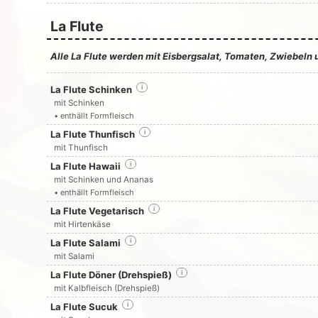
La Flute
Alle La Flute werden mit Eisbergsalat, Tomaten, Zwiebeln 
La Flute Schinken
i
mit Schinken
• enthällt Formfleisch
La Flute Thunfisch
i
mit Thunfisch
La Flute Hawaii
i
mit Schinken und Ananas
• enthällt Formfleisch
La Flute Vegetarisch
i
mit Hirtenkäse
La Flute Salami
i
mit Salami
La Flute Döner (Drehspieß)
i
mit Kalbfleisch (Drehspieß)
La Flute Sucuk
i