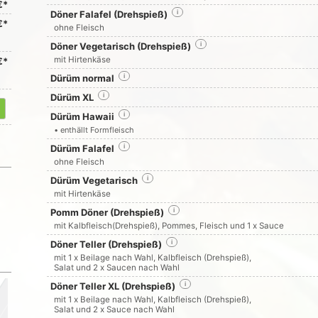
€*
Döner Falafel (Drehspieß)
i
€*
ohne Fleisch
Döner Vegetarisch (Drehspieß)
i
mit Hirtenkäse
€*
Dürüm normal
i
Dürüm XL
i
Dürüm Hawaii
i
• enthällt Formfleisch
Dürüm Falafel
i
ohne Fleisch
Dürüm Vegetarisch
i
mit Hirtenkäse
Pomm Döner (Drehspieß)
i
mit Kalbfleisch(Drehspieß), Pommes, Fleisch und 1 x Sauce
Döner Teller (Drehspieß)
i
mit 1 x Beilage nach Wahl, Kalbfleisch (Drehspieß),
Salat und 2 x Saucen nach Wahl
Döner Teller XL (Drehspieß)
i
mit 1 x Beilage nach Wahl, Kalbfleisch (Drehspieß),
Salat und 2 x Sauce nach Wahl