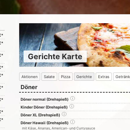
€*
€*
Gerichte Karte
€*
€*
€*
Aktionen
Salate
Pizza
Gerichte
Extras
Geträn
Döner
€*
Döner normal (Drehspieß)
i
€*
Kinder Döner (Drehspieß)
i
€*
Döner XL (Drehspieß)
i
€*
Döner Hawaii (Drehspieß)
i
mit Käse, Ananas, American- und Currysauce