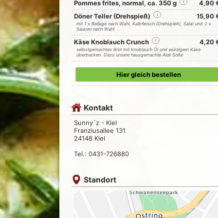
Pommes frites, normal, ca. 350 g
i
4,90 
Döner Teller (Drehspieß)
i
15,90 
mit 1 x Beilage nach Wahl, Kalbfleisch (Drehspieß), Salat und 2 x
Saucen nach Wahl
Käse Knoblauch Crunch
i
4,20 
selbstgemachtes Brot mit Knoblauch Öl und würzigem Käse
überbacken. Dazu unsere hausgemachte Aioli Soße
Hier gleich bestellen
Kontakt
Sunny´z - Kiel
Franziusallee 131
24148 Kiel
Tel.: 0431-726880
Standort