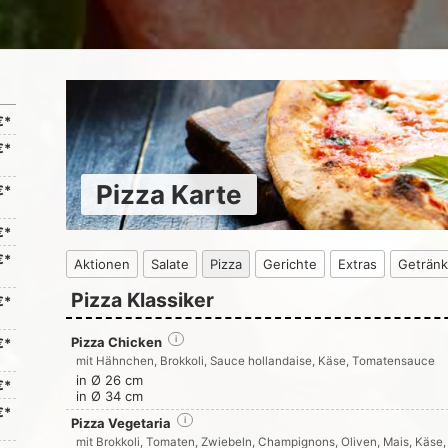
€*
€*
Pizza Karte
€*
€*
€*
Aktionen
Salate
Pizza
Gerichte
Extras
Geträn
Pizza Klassiker
€*
Pizza Chicken
i
€*
mit Hähnchen, Brokkoli, Sauce hollandaise, Käse, Tomatensauce
in Ø 26 cm
€*
in Ø 34 cm
€*
Pizza Vegetaria
i
mit Brokkoli, Tomaten, Zwiebeln, Champignons, Oliven, Mais, Käs