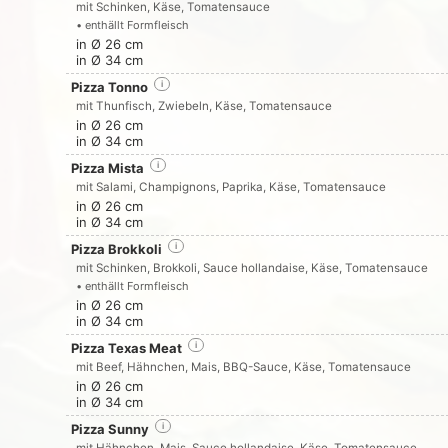
mit Schinken, Käse, Tomatensauce
• enthällt Formfleisch
in Ø 26 cm
in Ø 34 cm
Pizza Tonno
i
mit Thunfisch, Zwiebeln, Käse, Tomatensauce
in Ø 26 cm
in Ø 34 cm
Pizza Mista
i
mit Salami, Champignons, Paprika, Käse, Tomatensauce
in Ø 26 cm
in Ø 34 cm
Pizza Brokkoli
i
mit Schinken, Brokkoli, Sauce hollandaise, Käse, Tomatensauce
• enthällt Formfleisch
in Ø 26 cm
in Ø 34 cm
Pizza Texas Meat
i
mit Beef, Hähnchen, Mais, BBQ-Sauce, Käse, Tomatensauce
in Ø 26 cm
in Ø 34 cm
Pizza Sunny
i