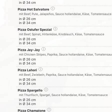
in Ø 34 cm
Pizza Hot Salvatore
i
mit Beef, Pute, Jalapeños, Sauce hollandaise, Käse, Tomatensauce
in Ø 26 cm
in Ø 34 cm
Pizza Ostufer Spezial
i
mit Beef, Spinat, Hirtenkäse, Knoblauch, Käse, Tomatensauce
in Ø 26 cm
in Ø 34 cm
Pizza Jay-Jay
i
mit Chicken Stripes, Paprika, Sauce hollandaise, Käse, Tomatensa
in Ø 26 cm
in Ø 34 cm
Pizza Lahori
i
mit Beef, Zwiebeln, Paprika, Sauce hollandaise, Käse, Tomatensau
in Ø 26 cm
in Ø 34 cm
Pizza Spargello
i
mit Thunfisch, Spargel, Sauce hollandaise, Käse, Tomatensauce
in Ø 26 cm
in Ø 34 cm
Pizza Champione
i