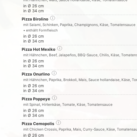
mit Hähnchen, Mais, Sauce hollandaise, Käse, Tomatensauce
in Ø 26 cm
in Ø 34 cm
Pizza Birolino
i
mit Salami, Schinken, Paprika, Champignons, Käse, Tomatensauce
• enthällt Formfleisch
in Ø 26 cm
in Ø 34 cm
Pizza Hot Mexiko
i
mit Hähnchen, Beef, Jalapeños, BBQ-Sauce, Chilis, Käse, Tomate
in Ø 26 cm
in Ø 34 cm
Pizza Onurlino
i
mit Hähnchen, Paprika, Brokkoli, Mais, Sauce hollandaise, Käse, 
in Ø 26 cm
in Ø 34 cm
Pizza Poppeye
i
mit Spinat, Hirtenkäse, Tomate, Käse, Tomatensauce
in Ø 26 cm
in Ø 34 cm
Pizza Cemopolis
i
mit Chicken Crossis, Paprika, Mais, Curry-Sauce, Käse, Tomatensa
in Ø 26 cm