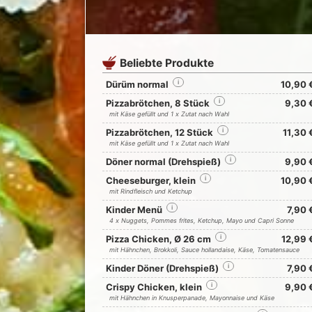
Beliebte Produkte
Dürüm normal
i
10,90 
Pizzabrötchen, 8 Stück
i
9,30 
mit Käse gefüllt und 1 x Zutat nach Wahl
Pizzabrötchen, 12 Stück
i
11,30 
mit Käse gefüllt und 1 x Zutat nach Wahl
Döner normal (Drehspieß)
i
9,90 
Cheeseburger, klein
i
10,90 
mit Rindfleisch und Ketchup
Kinder Menü
i
7,90 
4 x Nuggets, Pommes frites, Ketchup, Mayo und Capri Sonne
Pizza Chicken, Ø 26 cm
i
12,99 
mit Hähnchen, Brokkoli, Sauce hollandaise, Käse, Tomatensauce
Kinder Döner (Drehspieß)
i
7,90 
Crispy Chicken, klein
i
9,90 
mit Hähnchen in Knusperpanade, Mayonnaise und Käse