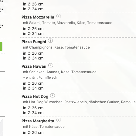
€*
in Ø 26 cm
in Ø 34 cm
€*
Pizza Mozzarella
i
mit Salami, Tomate, Mozzarella, Käse, Tomatensauce
€*
in Ø 26 cm
in Ø 34 cm
Pizza Funghi
i
mit Champignons, Käse, Tomatensauce
in Ø 26 cm
in Ø 34 cm
Pizza Hawaii
i
mit Schinken, Ananas, Käse, Tomatensauce
• enthällt Formfleisch
in Ø 26 cm
in Ø 34 cm
Pizza Hot Dog
i
mit Hot-Dog Wurstchen, Röstzwiebeln, dänischen Gurken, Remoul
in Ø 26 cm
in Ø 34 cm
Pizza Margherita
i
mit Käse, Tomatensauce
in Ø 26 cm