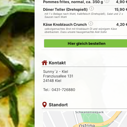
Pommes frites, normal, ca. 350 g
i
4,90 
Döner Teller (Drehspieß)
i
15,90 
mit 1 x Beilage nach Wahl, Kalbfleisch (Drehspieß), Salat und 2 x
Saucen nach Wahl
Käse Knoblauch Crunch
i
4,20 
selbstgemachtes Brot mit Knoblauch Öl und würzigem Käse
überbacken. Dazu unsere hausgemachte Aioli Soße
Hier gleich bestellen
Kontakt
Sunny´z - Kiel
Franziusallee 131
24148 Kiel
Tel.: 0431-726880
Standort