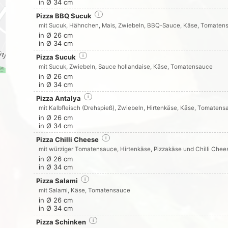
in Ø 34 cm
Pizza BBQ Sucuk
i
mit Sucuk, Hähnchen, Mais, Zwiebeln, BBQ-Sauce, Käse, Tomaten
in Ø 26 cm
in Ø 34 cm
Pizza Sucuk
i
mit Sucuk, Zwiebeln, Sauce hollandaise, Käse, Tomatensauce
in Ø 26 cm
in Ø 34 cm
Pizza Antalya
i
mit Kalbfleisch (Drehspieß), Zwiebeln, Hirtenkäse, Käse, Tomatens
in Ø 26 cm
in Ø 34 cm
Pizza Chilli Cheese
i
mit würziger Tomatensauce, Hirtenkäse, Pizzakäse und Chilli Che
in Ø 26 cm
in Ø 34 cm
Pizza Salami
i
mit Salami, Käse, Tomatensauce
in Ø 26 cm
in Ø 34 cm
Pizza Schinken
i